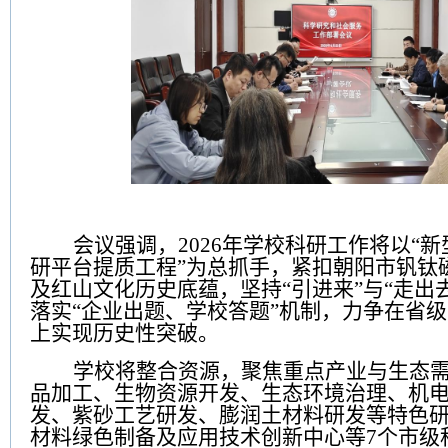
会议强调，
2026
年学校科研工作将以
“
新
研平台提质工程
”
为总抓手，紧扣朝阳市钒钛
及红山文化历史底蕴，坚持
“
引进来
”
与
“
走出
落实
“
企业出题、学校答题
”
机制，力争在省级
上实现历史性突破。
学校将整合资源，聚焦重点产业与生态
品加工、生物资源开发、生态环境治理、机
发、紫砂工艺研发、膨润土材料研发等特色
材料绿色制备及应用技术创新中心等
7
个市级