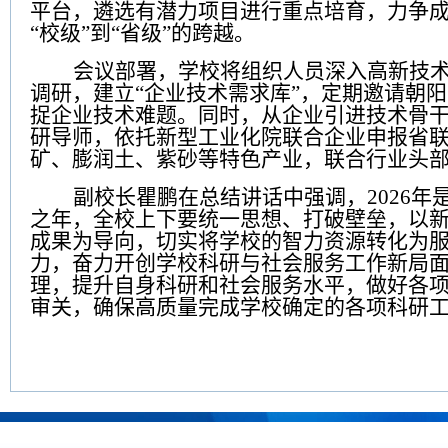
平台，遴选有潜力项目进行重点培育，力争
“
校级
”
到
“
省级
”
的跨越。
会议部署，学校将组织人员深入高新技
调研，建立
“
企业技术需求库
”
，定期邀请朝阳
捉企业技术难题。同时，从企业引进技术骨
研导师，依托新型工业化院联合企业申报省
矿、膨润土、紫砂等特色产业，联合行业头
副校长瞿鹏在总结讲话中强调，
2026
年
之年，全校上下要统一思想、打破壁垒，以
成果为导向，切实将学校的智力资源转化为
力，奋力开创学校科研与社会服务工作新局
理，提升自身科研和社会服务水平，做好各
审关，确保高质量完成学校确定的各项科研